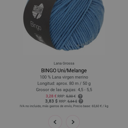
Lana Grossa
BINGO Uni/Melange
100 % Lana virgen merino
Longitud: aprox. 80 m / 50 g
Grosor de las agujas: 4,5 - 5,5
3,28 €
RRP:
5,00 €
3,83 $
RRP:
5,84 $
IVA no incluido, más gastos de envío, Precio base:
65,60 €
/ kg
prev
next