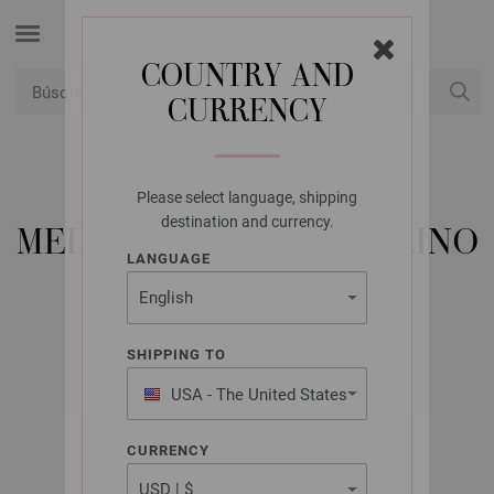
COUNTRY AND
CURRENCY
USD
Mi cuenta
Please select language, shipping
LANA GROSSA
destination and currency.
MEILENWEIT 100G MERINO
LANGUAGE
COLOR MIX SPARKS
SHIPPING TO
USA - The United States
of America
CURRENCY