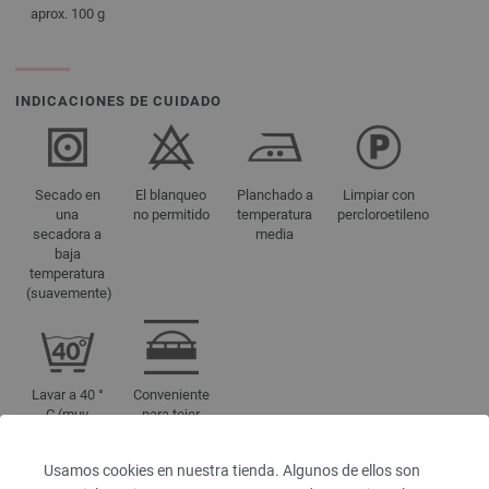
aprox. 100 g
INDICACIONES DE CUIDADO
Secado en
El blanqueo
Planchado a
Limpiar con
una
no permitido
temperatura
percloroetileno
secadora a
media
baja
temperatura
(suavemente)
Lavar a 40 °
Conveniente
C (muy
para tejer
suavemente)
máquina
Usamos cookies en nuestra tienda. Algunos de ellos son