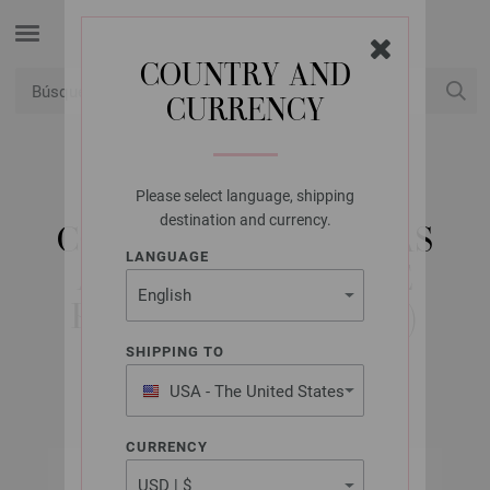
COUNTRY AND
CURRENCY
USD
Mi cuenta
Please select language, shipping
LANA GROSSA
destination and currency.
CONJUNTO DE AGUJAS
LANGUAGE
ACERO INOXIDABLE
PEQUEÑO (MARRÓN)
SHIPPING TO
USA - The United States
of America
CURRENCY