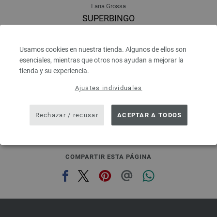
Lana Grossa
SUPERBINGO
100 % Lana virgen merino
Longitud: aprox. 55 m / 50 g
Usamos cookies en nuestra tienda. Algunos de ellos son
Grosor de las agujas: 6 - 7
esenciales, mientras que otros nos ayudan a mejorar la
2,48 €
RRP:
5,00 €
2,90 $
tienda y su experiencia.
RRP:
5,84 $
IVA no incluido, más gastos de envío, Precio base:
49,60 €
/ kg
Ajustes individuales
prev
next
Rechazar / recusar
ACEPTAR A TODOS
COMPARTIR ESTA PÁGINA