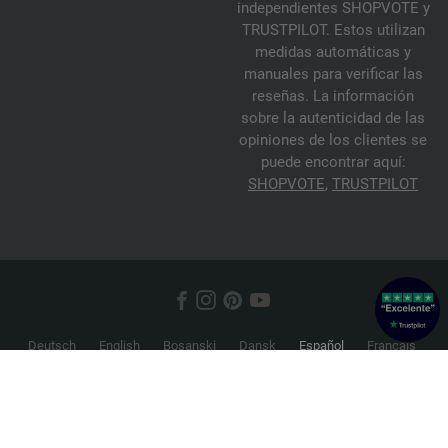
independientes SHOPVOTE y
TRUSTPILOT. Estos utilizan
medidas automáticas y
manuales para verificar las
reseñas. La información
sobre la autenticidad de las
opiniones de los clientes se
puede encontrar aquí:
SHOPVOTE
,
TRUSTPILOT
Deutsch
English
Bosanski
Dansk
Español
Français
Hrvatski
Italiano
Nederlands
Norsk
Русский
Srpski
Suomi
Svenska
© 2026 FILATI eCommerce GmbH