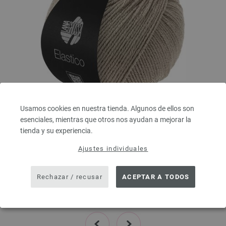
Usamos cookies en nuestra tienda. Algunos de ellos son
esenciales, mientras que otros nos ayudan a mejorar la
Lana Grossa
tienda y su experiencia.
ELASTICO
96 % Algodón, 4 % Poliéster (elité)
Ajustes individuales
Longitud: aprox. 160 m / 50 g
Grosor de las agujas: 3,5 - 4,5
Rechazar / recusar
ACEPTAR A TODOS
4,16 €
4,86 $
IVA no incluido, más gastos de envío, Precio base:
83,20 €
/ kg
prev
next