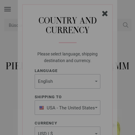
COUNTRY AND
CURRENCY
USD
Mi cuenta
Please select language, shipping
UNION KNOPF
destination and currency.
PIEDRA DECORATIVA 14MM
LANGUAGE
N.º de artículo: 44505
SHIPPING TO
USA - The United States
of America
CURRENCY