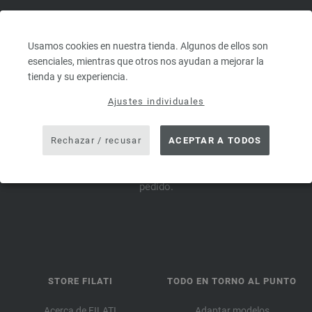
ISCRIVITI ORA ALLA NEWSLETTER E RICEVI UN BUONO DI
Usamos cookies en nuestra tienda. Algunos de ellos son
10 €.*
esenciales, mientras que otros nos ayudan a mejorar la
tienda y su experiencia.
*
Ajustes individuales
Cupón
válido por
Rechazar / recusar
ACEPTAR A TODOS
14 días. Valor mínimo de pedido 45,- €. Para iniciar sesión por
primera vez. Solo se puede canjear un vale por cliente y
pedido.
STORE FILATI
TODO EN TORNO AL PUNTO
Acerca de FILATI
Adaptar modelos