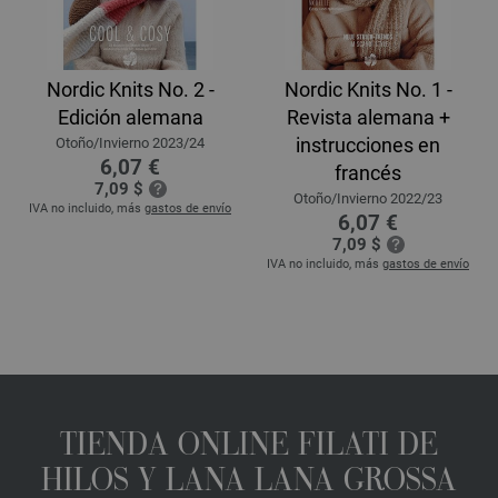
Nordic Knits No. 2 -
Nordic Knits No. 1 -
Edición alemana
Revista alemana +
instrucciones en
Otoño/Invierno 2023/24
6,07 €
francés
7,09 $
Otoño/Invierno 2022/23
IVA no incluido, más
gastos de envío
6,07 €
7,09 $
IVA no incluido, más
gastos de envío
TIENDA ONLINE FILATI DE
HILOS Y LANA LANA GROSSA