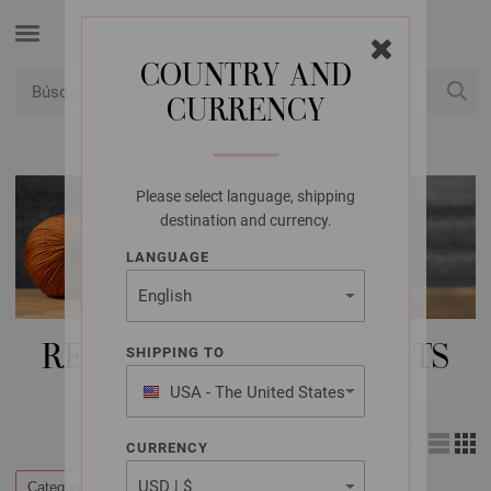
COUNTRY AND
CURRENCY
USD
Mi cuenta
Please select language, shipping
destination and currency.
LANGUAGE
REVISTAS | NORDIC KNITS
SHIPPING TO
USA - The United States
of America
Vista:
CURRENCY
Categorías