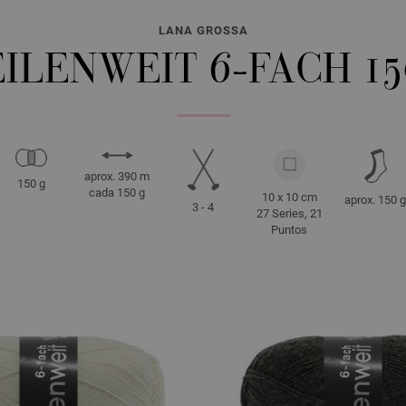
LANA GROSSA
ILENWEIT 6-FACH 1
aprox. 390 m
150 g
cada 150 g
10 x 10 cm
aprox. 150 g
3 - 4
27 Series, 21
Puntos