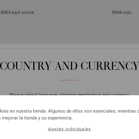
8963-azul noche
8966-rojo
COUNTRY AND CURRENC
Please select language, shipping destination and currency.
LANGUAGE
es en nuestra tienda. Algunos de ellos son esenciales, mientras 
 mejorar la tienda y su experiencia.
9223-rosa vieja
9226-gris azul mez
Ajustes individuales
SHIPPING TO