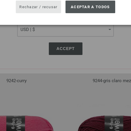
USA - The United States of America
Rechazar / recusar
ACEPTAR A TODOS
CURRENCY
ACCEPT
9242-curry
9244-gris claro mez