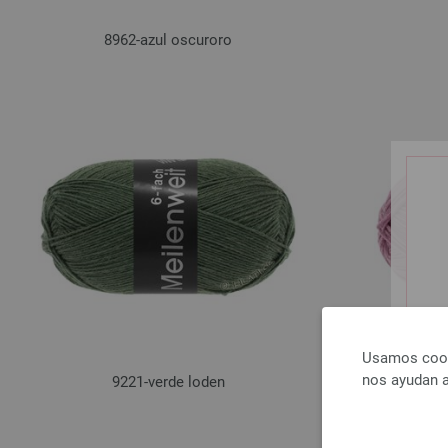
8962-azul oscuroro
Usamos cooki
nos ayudan a
9221-verde loden