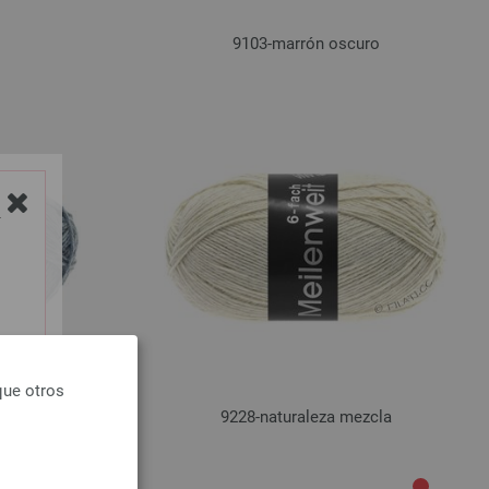
9103-marrón oscuro
Y
que otros
cla
9228-naturaleza mezcla