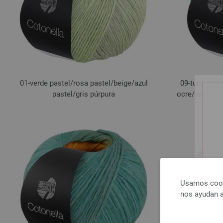
01-verde pastel/
rosa pastel/
beige/
azul
09-turquesa/
pastel/
gris púrpura
ocre/
verdehie
Usamos cooki
nos ayudan a