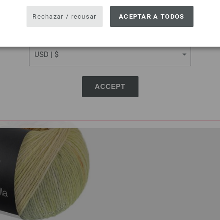
USA - The United States of America
Rechazar / recusar
ACEPTAR A TODOS
CURRENCY
lo/
menta/
azul celeste/
purpura
17-octanaje/
rojo violeta/
fucsi
sa/
verde oscuro/
verdehierba/
verde menta/
zarzamora/
fra
lento/
oliva claro/
oliva oscuro
oscuroro/
azul medio/
verde 
verdehierba
ACCEPT