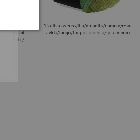
a/
gris púrpura/
18-oliva oscuro/
lila/
amarillo/
naranja/
rosa
mbuesa/
azul
vívida/
fango/
turquesamenta/
gris oscuro
amarillento/