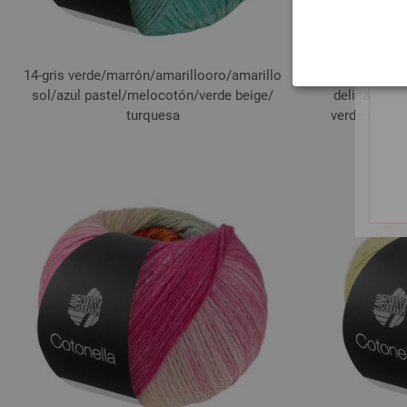
14-gris verde/
marrón/
amarillooro/
amarillo
16-verde opa
sol/
azul pastel/
melocotón/
verde beige/
delicada/
ro
turquesa
verde amaril