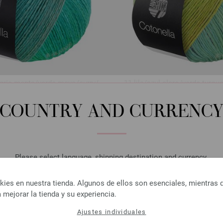
gris menta/
verde mayo/
curry/
11-lila/
azul claro/
verde turqu
rba/
verde turquesa/
verde claro
tomate/
frambuesa/
naranj
COUNTRY AND CURRENC
Please select language, shipping destination and currency.
LANGUAGE
es en nuestra tienda. Algunos de ellos son esenciales, mientras 
 mejorar la tienda y su experiencia.
Ajustes individuales
SHIPPING TO