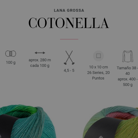
LANA GROSSA
COTONELLA
aprox. 280 m
100 g
cada 100 g
10 x 10 cm
Tamaño 38 
4,5 - 5
26 Series, 20
40
Puntos
aprox. 400 -
500 g